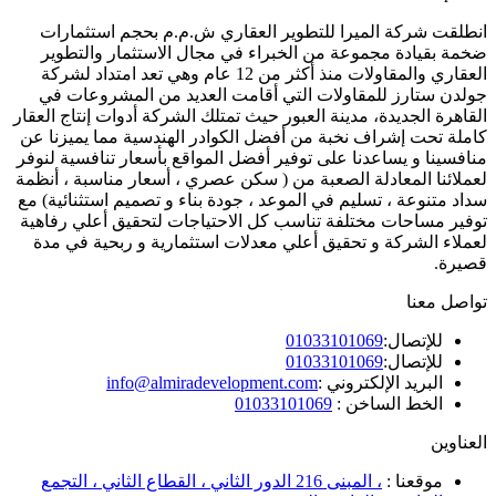
انطلقت شركة الميرا للتطوير العقاري ش.م.م بحجم استثمارات
ضخمة بقيادة مجموعة من الخبراء في مجال الاستثمار والتطوير
العقاري والمقاولات منذ أكثر من 12 عام وهي تعد امتداد لشركة
جولدن ستارز للمقاولات التي أقامت العديد من المشروعات في
القاهرة الجديدة، مدينة العبور حيث تمتلك الشركة أدوات إنتاج العقار
كاملة تحت إشراف نخبة من أفضل الكوادر الهندسية مما يميزنا عن
منافسينا و يساعدنا على توفير أفضل المواقع بأسعار تنافسية لنوفر
لعملائنا المعادلة الصعبة من ( سكن عصري ، أسعار مناسبة ، أنظمة
سداد متنوعة ، تسليم في الموعد ، جودة بناء و تصميم استثنائية) مع
توفير مساحات مختلفة تناسب كل الاحتياجات لتحقيق أعلي رفاهية
لعملاء الشركة و تحقيق أعلي معدلات استثمارية و ربحية في مدة
قصيرة.
تواصل معنا
للإتصال:
01033101069
للإتصال:
01033101069
البريد الإلكتروني :
info@almiradevelopment.com
الخط الساخن :
01033101069
العناوين
موقعنا :
، المبنى 216 الدور الثاني ، القطاع الثاني ، التجمع